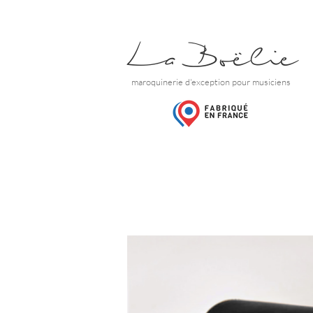
La Boëlie
maroquinerie d'exception pour musiciens