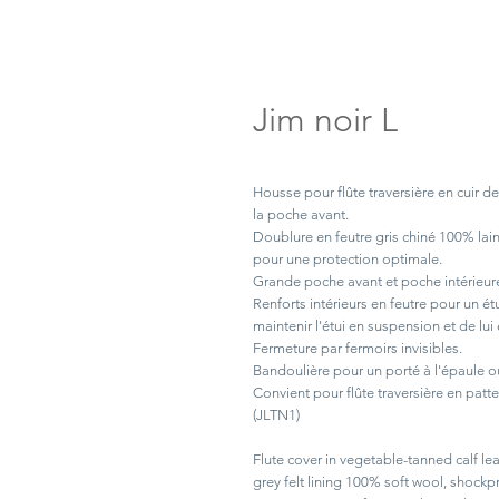
Jim noir L
Housse pour flûte traversière en cuir de
la poche avant.
Doublure en feutre gris chiné 100% lain
pour une protection optimale.
Grande poche avant et poche intérieure
Renforts intérieurs en feutre pour un ét
maintenir l'étui en suspension et de lui 
Fermeture par fermoirs invisibles.
Bandoulière pour un porté à l'épaule ou
Convient pour flûte traversière en patt
(JLTN1)
Flute cover in vegetable-tanned calf le
grey felt lining 100% soft wool, shockp