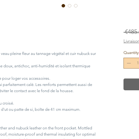
 €485.
Livraiso
Quantity
 veau pleine fleur au tannage végétal et cuir nubuck sur
e doux, antichoc, anti-humidité et isolant thermique
 pour loger vos accessoires.
ui parfaitement calé. Les renforts permettent aussi de
éviter le contact avec le fond de la housse.
 croisé.
e d'ut ou patte de si, boîte de 41 cm maximum.
ather and nubuck leather on the front pocket. Mottled
roof, moisture-proof and thermal insulating for optimal