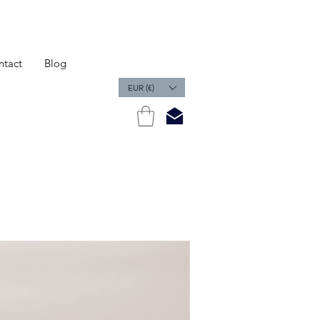
ntact
Blog
EUR (€)