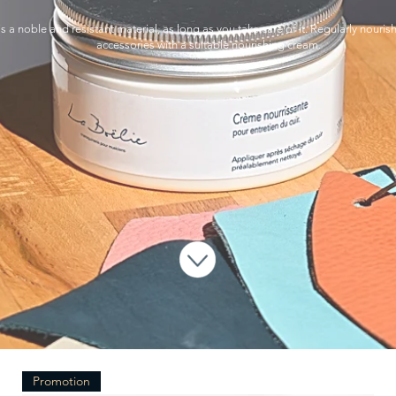
is a noble and resistant material, as long as you take care of it. Regularly nouris
accessories with a suitable nourishing cream.
Promotion