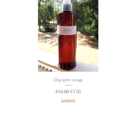
Quick View
Glycerin soap
Regular Price
Sale Price
€12.00
€5.00
Livraison