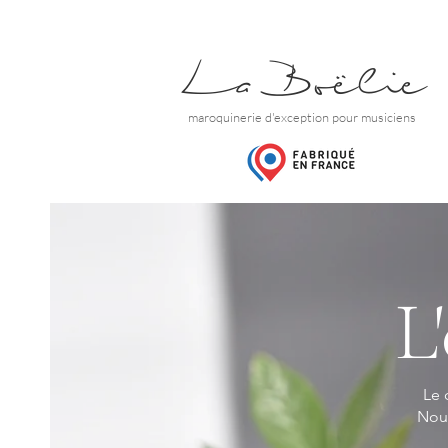
La Boëlie
maroquinerie d'exception pour musiciens
L
Le 
Nour