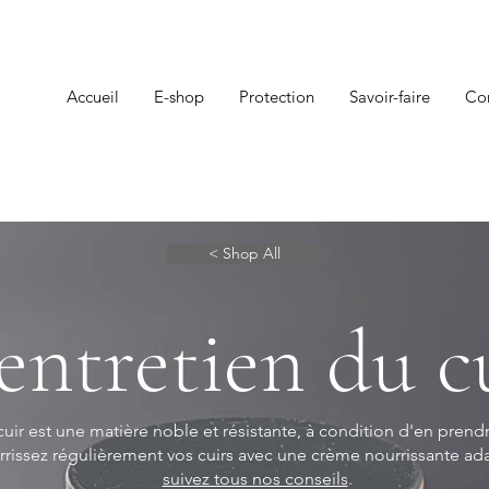
Accueil
E-shop
Protection
Savoir-faire
Co
< Shop All
'entretien du c
cuir est une matière noble et résistante, à condition d'en prendr
rissez régulièrement vos cuirs avec une crème nourrissante ad
suivez tous nos conseils
.