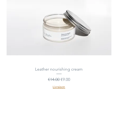
Quick View
Leather nourishing cream
Regular Price
Sale Price
€14.00
€9.00
Livraison