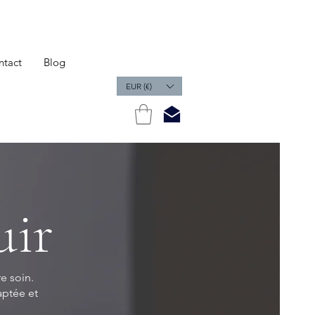
ntact
Blog
EUR (€)
uir
e soin.
aptée et